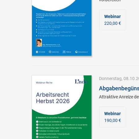
Webinar
220,00 €
Donnerstag, 08.10.20
Abgabenbegünst
Attraktive Anreize d
Webinar
190,00 €