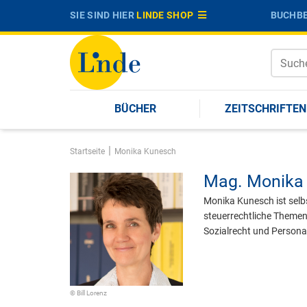
SIE SIND HIER
LINDE SHOP
BUCHBE
BÜCHER
ZEITSCHRIFTEN
|
Startseite
Monika Kunesch
Mag.
Monika
Monika Kunesch ist selbs
steuerrechtliche Themen,
Sozialrecht und Persona
© Bill Lorenz