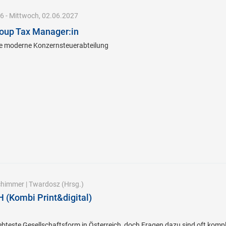
6 - Mittwoch, 02.06.2027
Group Tax Manager:in
e moderne Konzernsteuerabteilung
chimmer
|
Twardosz
(Hrsg.)
(Kombi Print&digital)
iebteste Gesellschaftsform in Österreich, doch Fragen dazu sind oft kom