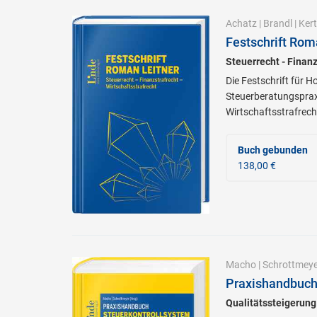
Achatz
|
Brandl
|
Kert
Festschrift Rom
Steuerrecht - Finanz
Die Festschrift für 
Steuerberatungspraxi
Wirtschaftsstrafrech
Buch gebunden
138,00 €
Macho
|
Schrottmeye
Praxishandbuch
Qualitätssteigerun