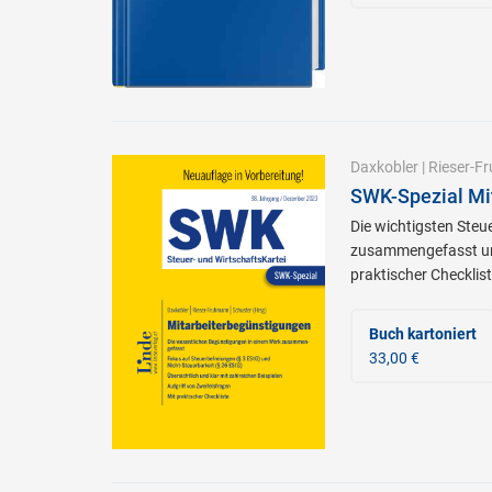
Daxkobler
|
Rieser-F
SWK-Spezial Mi
Die wichtigsten Steu
zusammengefasst und 
praktischer Checklist
Buch kartoniert
33,00 €