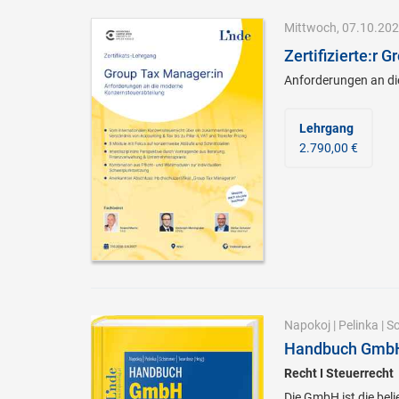
Mittwoch, 07.10.202
Zertifizierte:r 
Anforderungen an di
Lehrgang
2.790,00 €
Napokoj
|
Pelinka
|
S
Handbuch GmbH 
Recht I Steuerrecht
Die GmbH ist die bel