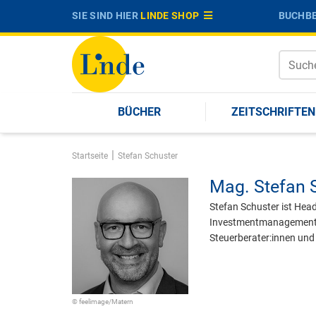
SIE SIND HIER
LINDE SHOP
BUCHBE
BÜCHER
ZEITSCHRIFTEN
|
Startseite
Stefan Schuster
Mag.
Stefan 
Stefan Schuster ist Head
Investmentmanagement A
Steuerberater:innen und
© feelimage/Matern