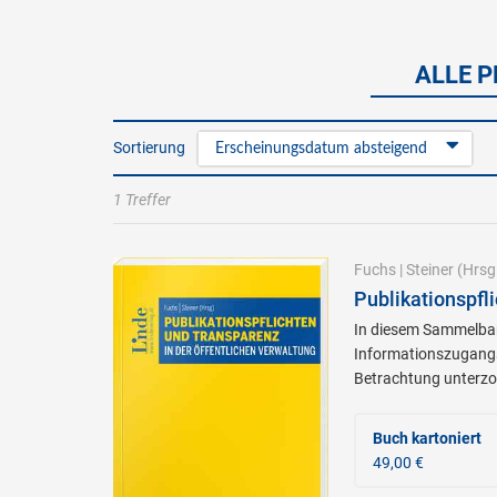
ALLE P
Sortierung
Erscheinungsdatum absteigend
1 Treffer
Fuchs
|
Steiner
(Hrsg
Publikationspfl
In diesem Sammelban
Informationszugangsr
Betrachtung unterzo
Buch kartoniert
49,00 €