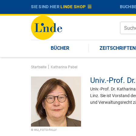
SIE SIND HIER
LINDE SHOP
BUCHBE
BÜCHER
ZEITSCHRIFTEN
|
Startseite
Katharina Pabel
Univ.-Prof. Dr.
Univ.-Prof. Dr. Katharin
Linz. Sie ist Vorstand d
und Verwaltungsrecht zä
© WU_FOTO FALLY