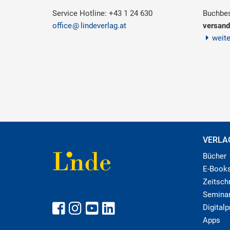
Service Hotline: +43 1 24 630
Buchbes
office
lindeverlag.at
versand
weit
VERLA
Bücher
E-Book
Zeitschr
Semina
Digital
Apps