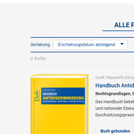
ALLE 
Sortierung
Erscheinungsdatum absteigend
3 Treffer
Greif
|
Neuwirth
(Hrs
Handbuch Antidi
Rechtsgrundlagen, 
Das Handbuch bietet 
und nationaler Ebene
Durchsetzungspraxis
Buch gebunden