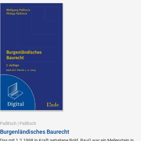
Pallitsch
|
Pallitsch
Burgenländisches Baurecht
Das mit 1.2.1998 in Kraft getretene Bgld. BauG war ein Meilenstein in