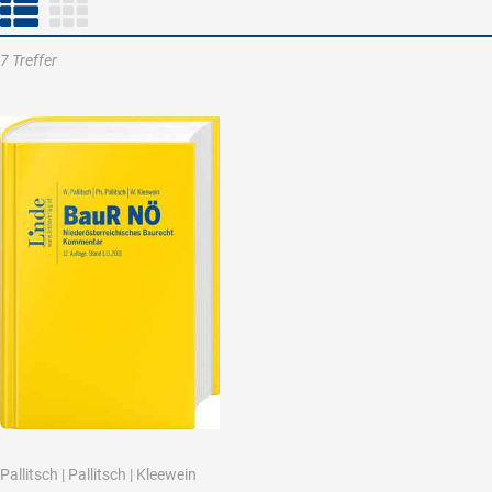
7 Treffer
Pallitsch
|
Pallitsch
|
Kleewein