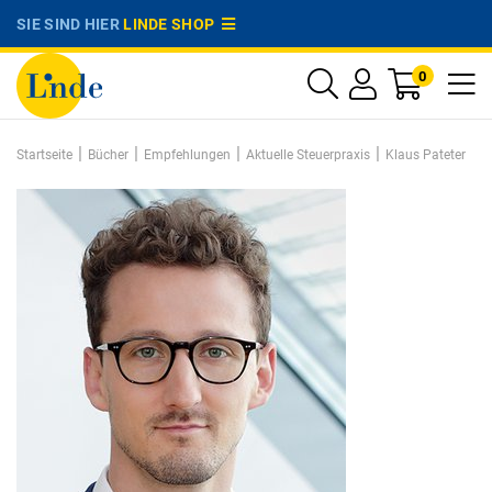
SIE SIND HIER
LINDE SHOP
0
|
|
|
|
Startseite
Bücher
Empfehlungen
Aktuelle Steuerpraxis
Klaus Pateter