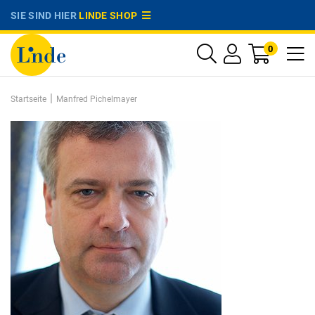
SIE SIND HIER
LINDE SHOP
0
|
Startseite
Manfred Pichelmayer