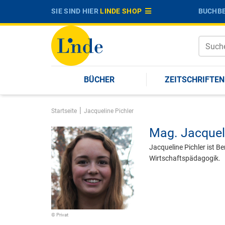
SIE SIND HIER
LINDE SHOP
BUCHBE
BÜCHER
ZEITSCHRIFTEN
|
Startseite
Jacqueline Pichler
Mag.
Jacquel
Jacqueline Pichler ist
Wirtschaftspädagogik.
© Privat