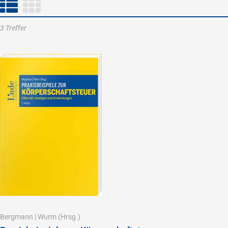
3 Treffer
Bergmann
|
Wurm
(Hrsg.)