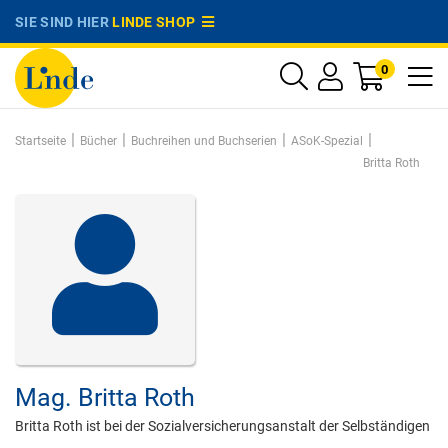
SIE SIND HIER
LINDE SHOP
0
|
|
|
|
Startseite
Bücher
Buchreihen und Buchserien
ASoK-Spezial
Britta Roth
Mag.
Britta Roth
Britta Roth ist bei der Sozialversicherungsanstalt der Selbständigen