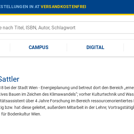
STELLUNGEN IN AT
VERSANDKOSTENFREI
CAMPUS
DIGITAL
attler
2018 bei der Stadt Wien - Energieplanung und betreut dort den Bereich „er
ves Bauen im Zeichen des Klimawandels“; vorher Kulturtechnik und Wass
itätsassistent über 4 Jahre Forschung im Bereich ressourcenorientiertes 
g bzw. hat diese geleitet, außerdem Mitarbeit in der Lehre; Vortragstätig
t für Bodenkultur Wien.