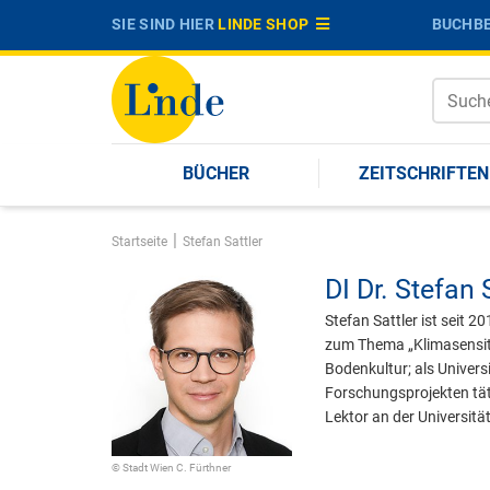
SIE SIND HIER
LINDE SHOP
BUCHBE
BÜCHER
ZEITSCHRIFTEN
|
Startseite
Stefan Sattler
DI Dr.
Stefan S
Stefan Sattler ist seit 
zum Thema „Klimasensiti
Bodenkultur; als Univers
Forschungsprojekten täti
Lektor an der Universitä
© Stadt Wien C. Fürthner