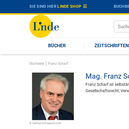
SIE SIND HIER
LINDE SHOP
BUCHBE
BÜCHER
ZEITSCHRIFTEN
|
Startseite
Franz Scharf
Mag.
Franz S
Franz Scharf ist selbstä
Gesellschaftsrecht, Ver
© Herbert Schaarschmidt