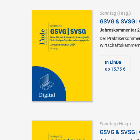
Sonntag
(Hrsg.)
GSVG & SVSG | 
Jahreskommentar 2
Der Praktikerkomment
Wirtschaftskammern u
In LinDa
ab 15,75 €
Sonntag
(Hrsg.)
GSVG & SVSG | 