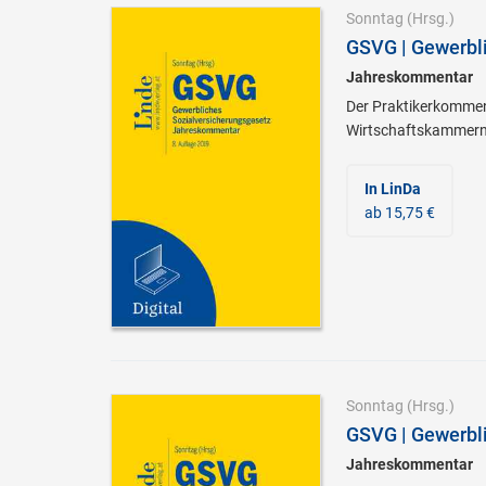
Sonntag
(Hrsg.)
GSVG | Gewerbl
Jahreskommentar
Der Praktikerkomment
Wirtschaftskammern u
In LinDa
ab 15,75 €
Sonntag
(Hrsg.)
GSVG | Gewerbl
Jahreskommentar