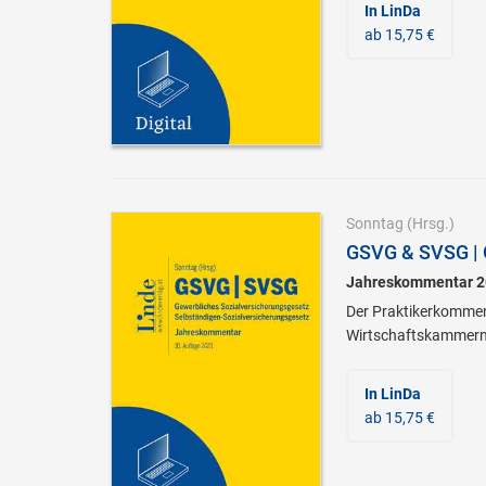
In LinDa
ab 15,75 €
Sonntag
(Hrsg.)
GSVG & SVSG | 
Jahreskommentar 2
Der Praktikerkomment
Wirtschaftskammern u
In LinDa
ab 15,75 €