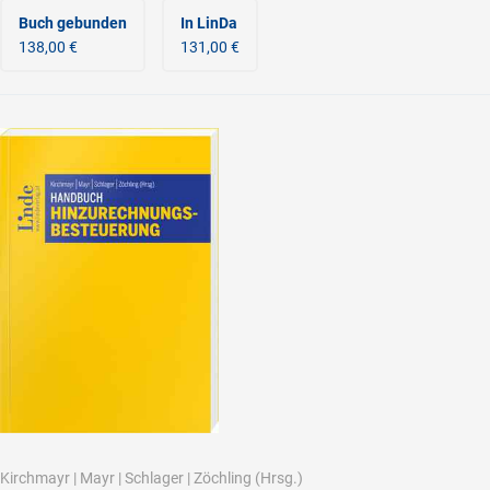
Buch gebunden
In LinDa
138,00 €
131,00 €
Kirchmayr
|
Mayr
|
Schlager
|
Zöchling
(Hrsg.)