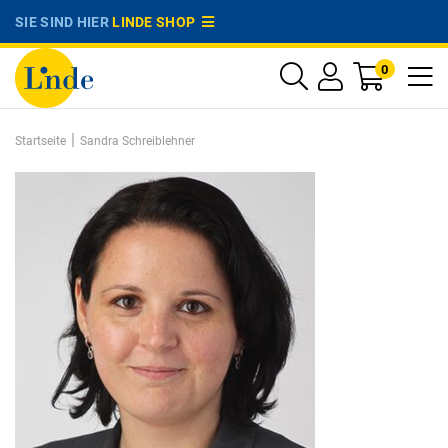
SIE SIND HIER
LINDE SHOP
0
|
Startseite
Sandra Schreiblehner