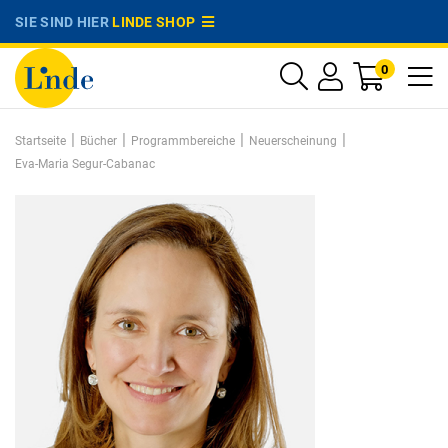
SIE SIND HIER
LINDE SHOP
0
|
|
|
|
Startseite
Bücher
Programmbereiche
Neuerscheinung
Eva-Maria Segur-Cabanac