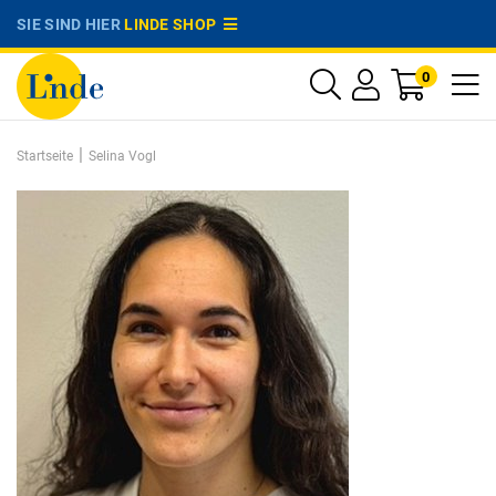
SIE SIND HIER
LINDE SHOP
0
|
Startseite
Selina Vogl