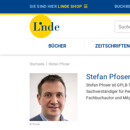
SIE SIND HIER
LINDE SHOP
BUCHBE
BÜCHER
ZEITSCHRIFTEN
|
Startseite
Stefan Pfoser
Stefan Pfose
Stefan Pfoser ist GPLB-T
Sachverständiger für Pe
Fachbuchautor und Mitg
© Privat