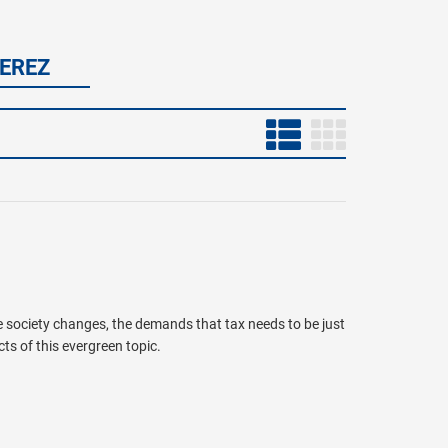
EREZ
he society changes, the demands that tax needs to be just
s of this evergreen topic.