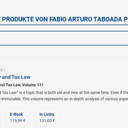
E PRODUKTE VON FABIO ARTURO TABOADA P
g.)
ty and Tax Law
onal Tax Law, Volume 131
d Tax Law” is a topic that is both old and new at the same time. Even if t
 immutable. This volume represents an in-depth analysis of various aspect
E-Book
In LinDa
119,99 €
131,00 €