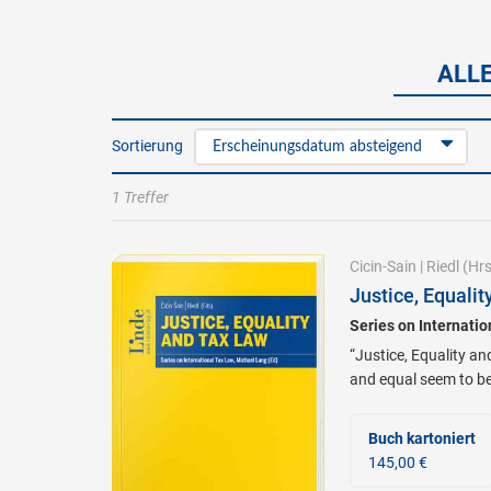
ALL
Sortierung
Erscheinungsdatum absteigend
1 Treffer
Cicin-Sain
|
Riedl
(Hrs
Justice, Equali
Series on Internati
“Justice, Equality an
and equal seem to be
Buch kartoniert
145,00 €