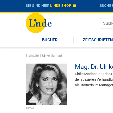
SIE SIND HIER
LINDE SHOP
BUCHBE
BÜCHER
ZEITSCHRIFTEN
|
Startseite
Ulrike Manhart
Mag. Dr.
Ulri
Ulrike Manhart hat das 
der speziellen Verhandl
als Trainerin im Manage
© Privat