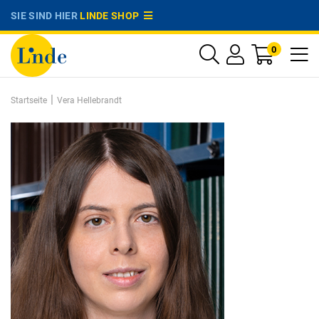
SIE SIND HIER
LINDE SHOP
0
|
Startseite
Vera Hellebrandt