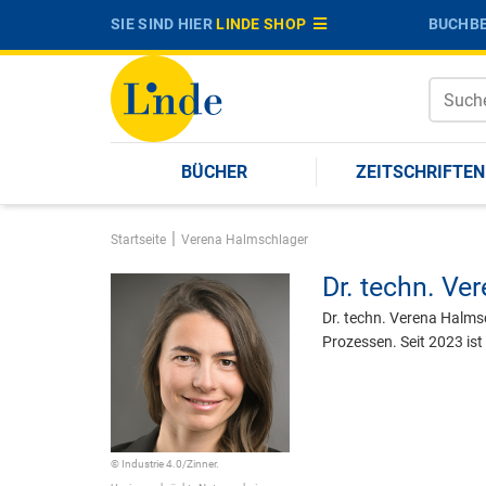
SIE SIND HIER
LINDE SHOP
BUCHBE
BÜCHER
ZEITSCHRIFTEN
|
Startseite
Verena Halmschlager
Dr. techn.
Ver
Dr. techn. Verena Halms
Prozessen. Seit 2023 ist 
© Industrie 4.0/Zinner.