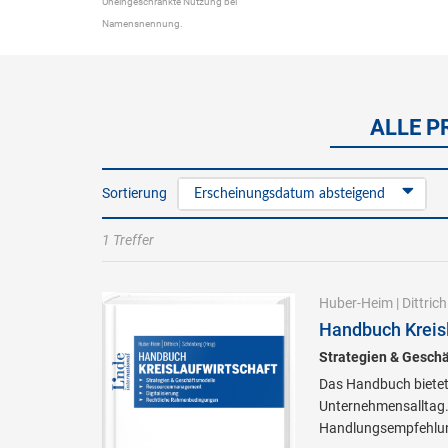
Uneingeschränkte Nutzung bei
Namensnennung.
ALLE P
Sortierung
Erscheinungsdatum absteigend
1 Treffer
Huber-Heim
|
Dittrich
Handbuch Kreisl
Strategien & Gesch
Das Handbuch bietet 
Unternehmensalltag. E
Handlungsempfehlu