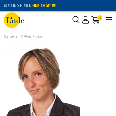
SIE SIND HIER
LINDE SHOP
0
|
Startseite
Viktoria Prodan