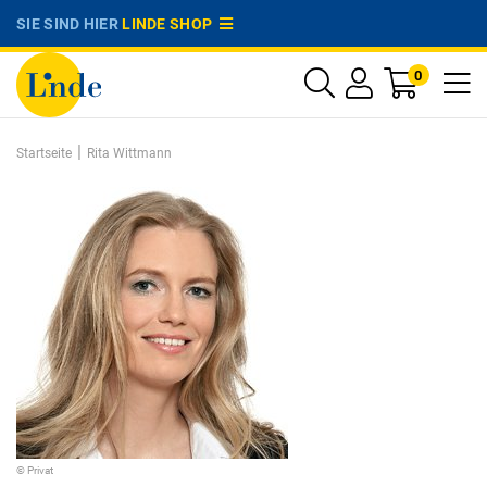
SIE SIND HIER
LINDE SHOP
0
|
Startseite
Rita Wittmann
© Privat