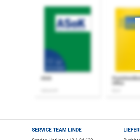
ASok
Praxishandb
Office
Zeitschrift
Buch
SERVICE TEAM LINDE
LIEFE