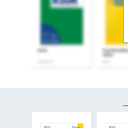
ASok
Praxishandb
Office
Zeitschrift
Buch