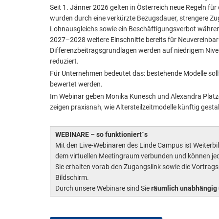
Seit 1. Jänner 2026 gelten in Österreich neue Regeln für
wurden durch eine verkürzte Bezugsdauer, strengere Z
Lohnausgleichs sowie ein Beschäftigungsverbot während
2027–2028 weitere Einschnitte bereits für Neuvereinb
Differenzbeitragsgrundlagen werden auf niedrigem Nive
reduziert.
Für Unternehmen bedeutet das: bestehende Modelle soll
bewertet werden.
Im Webinar geben Monika Kunesch und Alexandra Platze
zeigen praxisnah, wie Altersteilzeitmodelle künftig ges
WEBINARE – so funktioniert`s
Mit den Live-Webinaren des Linde Campus ist Weiterbild
dem virtuellen Meetingraum verbunden und können jed
Sie erhalten vorab den Zugangslink sowie die Vortrag
Bildschirm.
Durch unsere Webinare sind Sie
räumlich unabhängig 