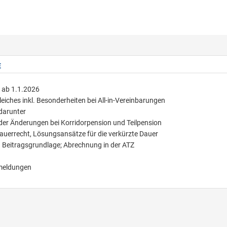
E
n ab 1.1.2026
ches inkl. Besonderheiten bei All-in-Vereinbarungen
darunter
 der Änderungen bei Korridorpension und Teilpension
Dauerrecht, Lösungsansätze für die verkürzte Dauer
nd Beitragsgrundlage; Abrechnung in der ATZ
smeldungen