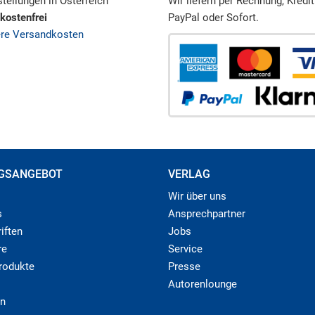
tellungen in Österreich
Wir liefern per Rechnung, Kredit
kostenfrei
PayPal oder Sofort.
ere Versandkosten
GSANGEBOT
VERLAG
Wir über uns
s
Ansprechpartner
iften
Jobs
re
Service
produkte
Presse
Autorenlounge
n