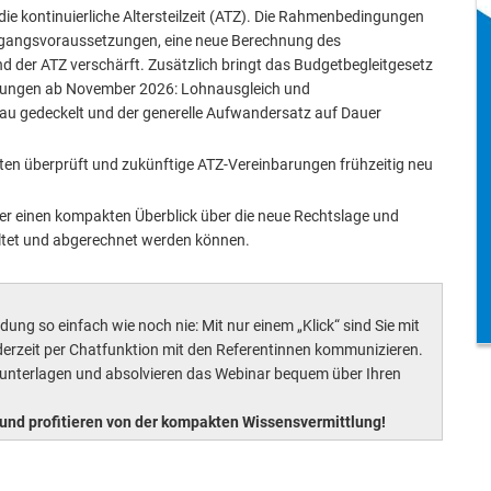
 die kontinuierliche Altersteilzeit (ATZ). Die Rahmenbedingungen
ugangsvoraussetzungen, eine neue Berechnung des
 der ATZ verschärft. Zusätzlich bringt das Budgetbegleitgesetz
arungen ab November 2026: Lohnausgleich und
au gedeckelt und der generelle Aufwandersatz auf Dauer
ten überprüft und zukünftige ATZ-Vereinbarungen frühzeitig neu
r einen kompakten Überblick über die neue Rechtslage und
taltet und abgerechnet werden können.
ung so einfach wie noch nie: Mit nur einem „Klick“ sind Sie mit
erzeit per Chatfunktion mit den Referentinnen kommunizieren.
sunterlagen und absolvieren das Webinar bequem über Ihren
und profitieren von der kompakten Wissensvermittlung!