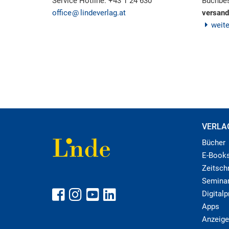
Service Hotline: +43 1 24 630
Buchbes
office
lindeverlag.at
versand
weit
VERLA
Bücher
E-Book
Zeitschr
Semina
Digital
Apps
Anzeige