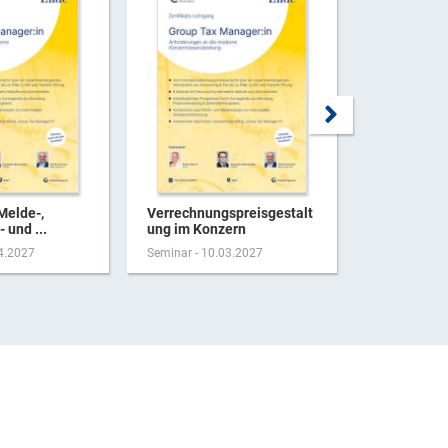
Melde-,
Verrechnungspreisgestalt
Aktuelles 
 und ...
ung im Konzern
der Person
04.2027
Seminar - 10.03.2027
Seminar - 17