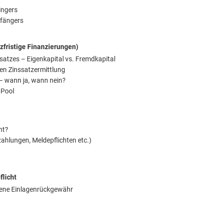
ingers
pfängers
zfristige Finanzierungen)
tzes – Eigenkapital vs. Fremdkapital
n Zinssatzermittlung
 – wann ja, wann nein?
 Pool
ht?
hlungen, Meldepflichten etc.)
flicht
tene Einlagenrückgewähr