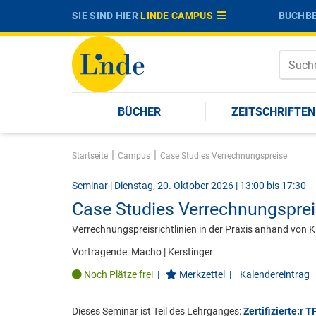
SIE SIND HIER
LINDE CAMPUS
BUCHBE
BÜCHER
ZEITSCHRIFTEN
|
|
Startseite
Campus
Case Studies Verrechnungspreise
Seminar | Dienstag, 20. Oktober 2026 | 13:00 bis 17:30
Case Studies Verrechnungspre
Verrechnungspreisrichtlinien in der Praxis anhand von K
Vortragende:
Macho
|
Kerstinger
Noch Plätze frei
|
Merkzettel
|
Kalendereintrag
Dieses Seminar ist Teil des Lehrganges:
Zertifizierte:r 