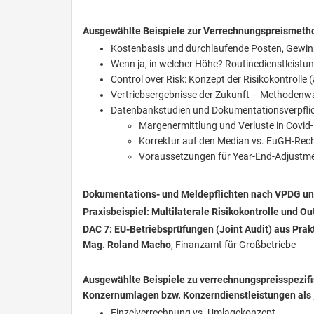
Ausgewählte Beispiele zur Verrechnungspreismeth
Kostenbasis und durchlaufende Posten, Gewinn
Wenn ja, in welcher Höhe? Routinedienstleistu
Control over Risk: Konzept der Risikokontrolle
Vertriebsergebnisse der Zukunft – Methodenwah
Datenbankstudien und Dokumentationsverpfli
Margenermittlung und Verluste in Covid-
Korrektur auf den Median vs. EuGH-Rec
Voraussetzungen für Year-End-Adjustm
Dokumentations- und Meldepflichten nach VPDG un
Praxisbeispiel: Multilaterale Risikokontrolle und 
DAC 7: EU-Betriebsprüfungen (Joint Audit) aus Prakt
Mag. Roland Macho
, Finanzamt für Großbetriebe
Ausgewählte Beispiele zu verrechnungspreisspezifi
Konzernumlagen bzw. Konzerndienstleistungen als 
Einzelverrechnung vs. Umlagekonzept