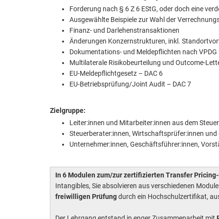
Forderung nach § 6 Z 6 EStG, oder doch eine ver
Ausgewählte Beispiele zur Wahl der Verrechnun
Finanz- und Darlehenstransaktionen
Änderungen Konzernstrukturen, inkl. Standortvort
Dokumentations- und Meldepflichten nach VPDG
Multilaterale Risikobeurteilung und Outcome-Let
EU-Meldepflichtgesetz – DAC 6
EU-Betriebsprüfung/Joint Audit – DAC 7
Zielgruppe:
Leiter:innen und Mitarbeiter:innen aus dem Steue
Steuerberater:innen, Wirtschaftsprüfer:innen und 
Unternehmer:innen, Geschäftsführer:innen, Vors
In 6 Modulen zum/zur zertifizierten Transfer Pricin
Intangibles, Sie absolvieren aus verschiedenen Modul
freiwilligen Prüfung
durch ein Hochschulzertifikat, au
Der Lehrgang entstand in enger Zusammenarbeit mit