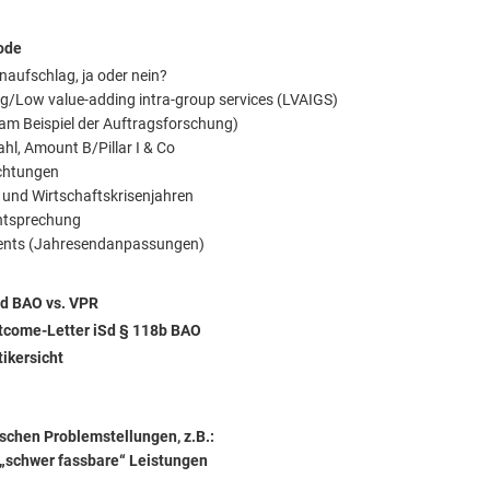
ode
aufschlag, ja oder nein?
ng/Low value-adding intra-group services (LVAIGS)
 (am Beispiel der Auftragsforschung)
l, Amount B/Pillar I & Co
chtungen
 und Wirtschaftskrisenjahren
htsprechung
ents (Jahresendanpassungen)
d BAO vs. VPR
Outcome-Letter iSd § 118b BAO
ikersicht
schen Problemstellungen, z.B.:
„schwer fassbare“ Leistungen