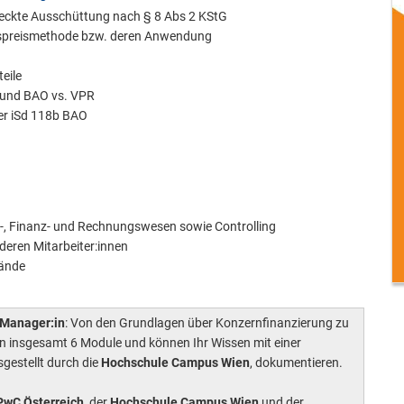
deckte Ausschüttung nach § 8 Abs 2 KStG
gspreismethode bzw. deren Anwendung
eile
 und BAO vs. VPR
ter iSd 118b BAO
r-, Finanz- und Rechnungswesen sowie Controlling
deren Mitarbeiter:innen
tände
g-Manager:in
: Von den Grundlagen über Konzernfinanzierung zu
en insgesamt 6 Module und können Ihr Wissen mit einer
sgestellt durch die
Hochschule Campus Wien
, dokumentieren.
PwC Österreich
, der
Hochschule Campus Wien
und der