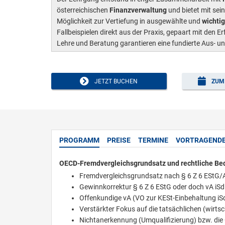
österreichischen
Finanzverwaltung
und bietet mit se
Möglichkeit zur Vertiefung in ausgewählte und
wichti
Fallbeispielen direkt aus der Praxis, gepaart mit den
Lehre und Beratung garantieren eine fundierte Aus- u
JETZT BUCHEN
ZUM 
PROGRAMM
PREISE
TERMINE
VORTRAGEND
OECD-Fremdvergleichsgrundsatz und rechtliche Bed
Fremdvergleichsgrundsatz nach § 6 Z 6 EStG
Gewinnkorrektur § 6 Z 6 EStG oder doch vA iSd
Offenkundige vA (VO zur KESt-Einbehaltung iSd
Verstärkter Fokus auf die tatsächlichen (wirts
Nichtanerkennung (Umqualifizierung) bzw. di