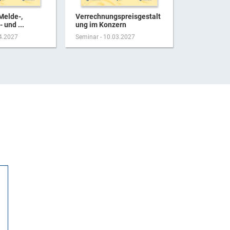
Melde-,
Verrechnungspreisgestalt
Aktuelles 
 und ...
ung im Konzern
der Person
04.2027
Seminar - 10.03.2027
Seminar - 17