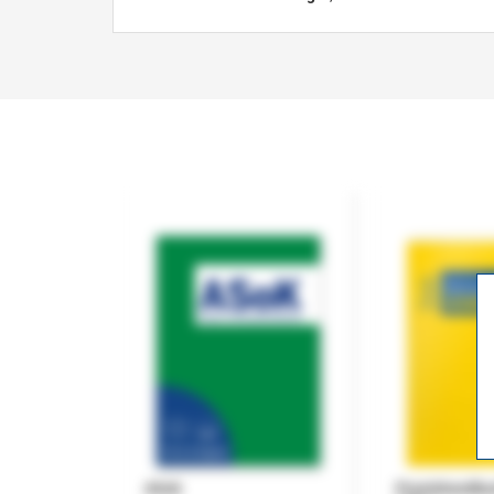
ASok
Praxishandb