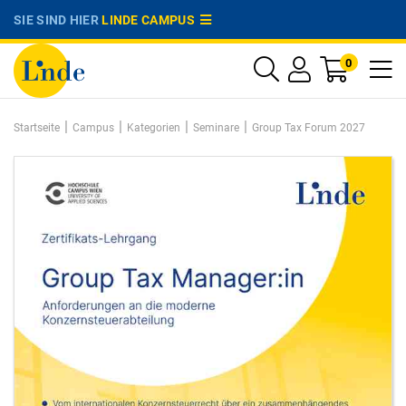
SIE SIND HIER
LINDE CAMPUS
0
|
|
|
|
Startseite
Campus
Kategorien
Seminare
Group Tax Forum 2027