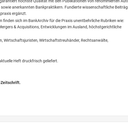
antiert höchste Qualität mit den Publikationen von renommierten Aut
 sowie anerkannten Bankpraktikern. Fundierte wissenschaftliche Beiträg
praxis ergänzt.
 finden sich im BankArchiv für die Praxis unentbehrliche Rubriken wie:
, Mergers & Acquisitions, Entwicklungen im Ausland, höchstgerichtliche
n, Wirtschaftsjuristen, Wirtschaftstreuhänder, Rechtsanwälte,
tuelle Heft druckfrisch geliefert.
Zeitschrift.