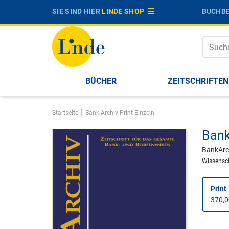
SIE SIND HIER
LINDE SHOP
BUCHBE
BÜCHER
ZEITSCHRIFTEN
|
Startseite
Bank Archiv Print Einzeln
Bank
BankArc
Wissensch
Print
370,0