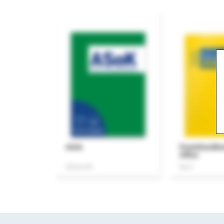
ASok
Praxishandb
Office
Zeitschrift
Buch