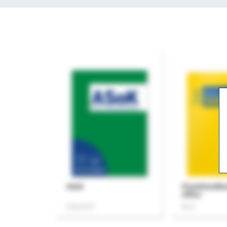
ASok
Praxishandb
Office
Zeitschrift
Buch