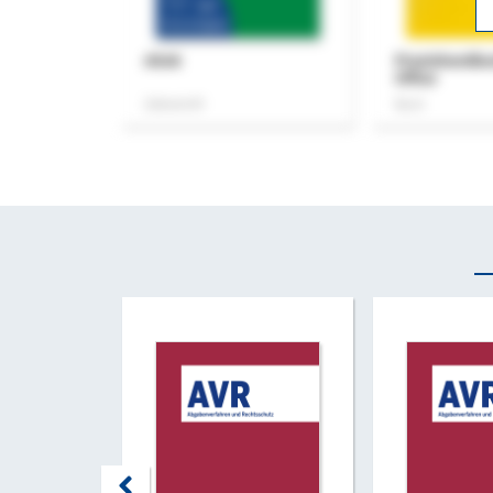
ASok
Praxishandb
Office
Zeitschrift
Buch