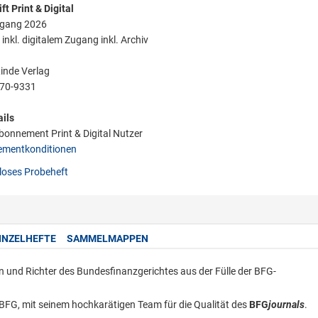
ft Print & Digital
rgang 2026
 inkl. digitalem Zugang inkl. Archiv
Linde Verlag
70-9331
ils
onnement Print & Digital Nutzer
mentkonditionen
oses Probeheft
INZELHEFTE
SAMMELMAPPEN
en und Richter des Bundesfinanzgerichtes aus der Fülle der BFG-
 BFG, mit seinem hochkarätigen Team für die Qualität des
BFG
journals
.