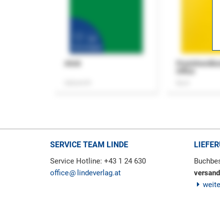
ASok
Praxishandb
Office
Zeitschrift
Buch
SERVICE TEAM LINDE
LIEFE
Service Hotline: +43 1 24 630
Buchbes
office
lindeverlag.at
versand
weit