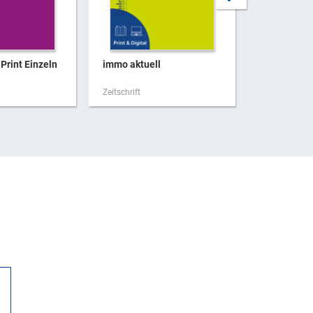
Print Einzeln
immo aktuell
Immo aktue
Zeitschrift
Zeitschrift