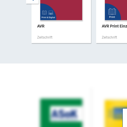
AVR
AVR Print Ein
Zeitschrift
Zeitschrift