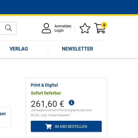
0
Anmelden
Login
VERLAG
NEWSLETTER
Print & Digital
Sofort lieferbar
261,60 €
Jahresabonnement Print & Digital Nutzer (inkl.
tzer
MwSt., zzgl. Versandspesen)
IM ABO BESTELLEN