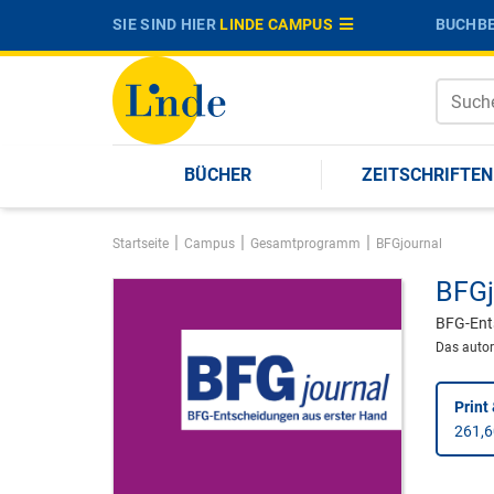
SIE SIND HIER
LINDE CAMPUS
BUCHBE
BÜCHER
ZEITSCHRIFTEN
|
|
|
Startseite
Campus
Gesamtprogramm
BFGjournal
BFGj
BFG-Ents
Das autor
Print 
261,6