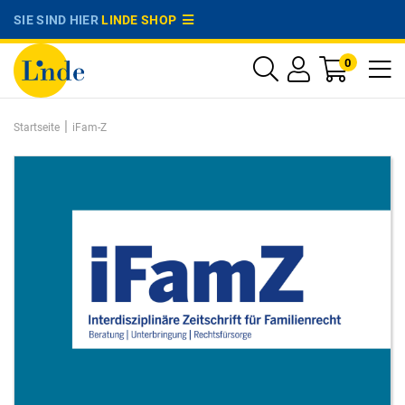
SIE SIND HIER
LINDE SHOP
0
|
Startseite
iFam-Z