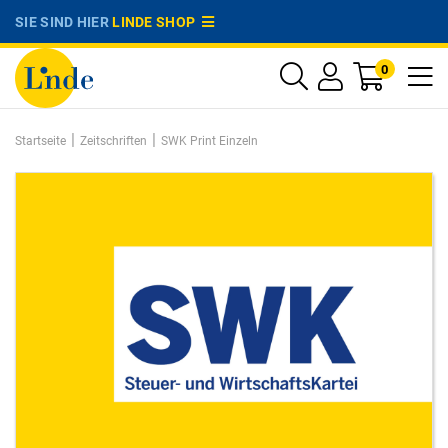
SIE SIND HIER
LINDE SHOP
0
|
|
Startseite
Zeitschriften
SWK Print Einzeln