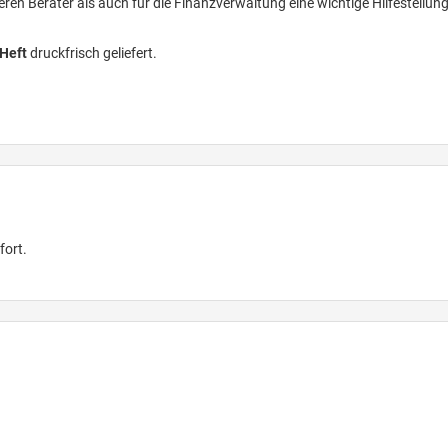
en Berater als auch für die Finanzverwaltung eine wichtige Hilfestellung
 Heft
druckfrisch geliefert.
fort.