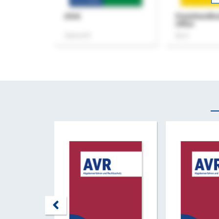
ASok
Praxishandb
Office
Zeitschrift
Buch