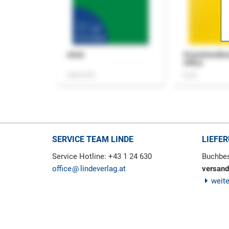
ASok
Praxishandb
Office
Zeitschrift
Buch
SERVICE TEAM LINDE
LIEFE
Service Hotline: +43 1 24 630
Buchbes
office
lindeverlag.at
versand
weit