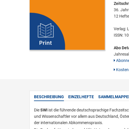
Zeitschri
36. Jah
12 Hefte
Verlag: 
ISSN:
10
Abo Deta
Jahresa
Abonne
Kostenl
BESCHREIBUNG
EINZELHEFTE
SAMMELMAPPE
Die
SWI
ist die führende deutschsprachige Fachzeitsc
und Wissenschaftler vor allem aus Deutschland, Öster
der internationalen Abkommenspraxis.