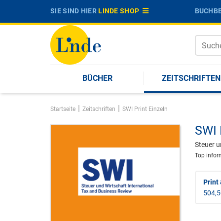
SIE SIND HIER
LINDE SHOP
BUCHBE
BÜCHER
ZEITSCHRIFTEN
|
|
Startseite
Zeitschriften
SWI Print Einzeln
SWI 
Steuer u
Top infor
Print 
504,5