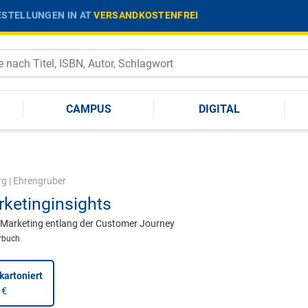
STELLUNGEN IN AT
VERSANDKOSTENFREI
CAMPUS
DIGITAL
rg
|
Ehrengruber
ketinginsights
Marketing entlang der Customer Journey
rbuch
kartoniert
 €