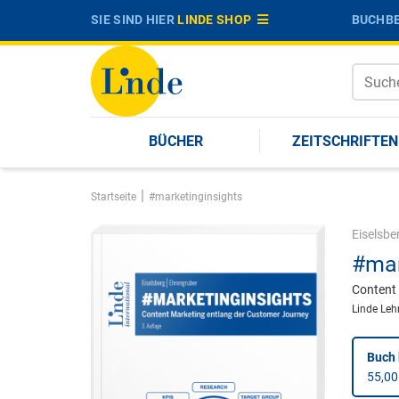
SIE SIND HIER
LINDE SHOP
BUCHBE
BÜCHER
ZEITSCHRIFTEN
|
Startseite
#marketinginsights
Eiselsbe
#mar
Content 
Linde Leh
Buch 
55,00