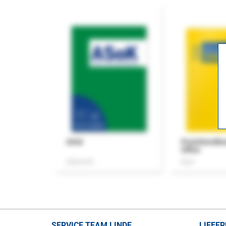
ASok
Praxishandb
Office
Zeitschrift
Buch
SERVICE TEAM LINDE
LIEFE