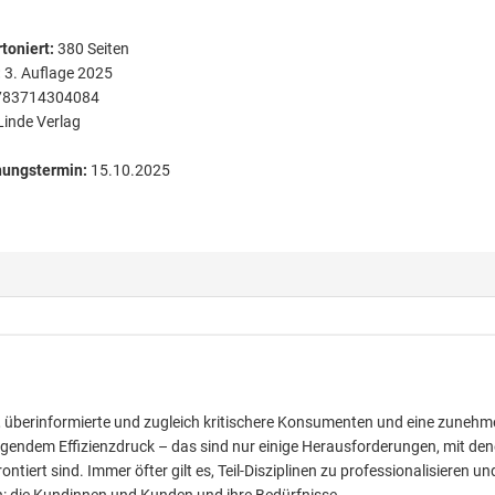
toniert
:
380
Seiten
:
3. Auflage 2025
783714304084
Linde Verlag
nungstermin:
15.10.2025
e, überinformierte und zugleich kritischere Konsumenten und eine zuneh
eigendem Effizienzdruck – das sind nur einige Herausforderungen, mit de
tiert sind. Immer öfter gilt es, Teil-Disziplinen zu professionalisieren un