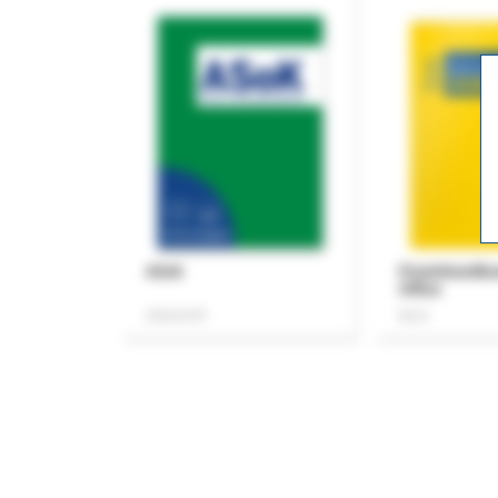
ASok
Praxishandb
Office
Zeitschrift
Buch