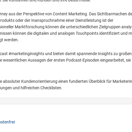
en: die Kundinnen und Kunden und ihre Bedürfnisse.
urney aus der Perspektive von Content Marketing. Das Sichtbarmachen de
odukts oder der Inanspruchnahme einer Dienstleistung ist der
ioneller Marktforschung können die unterschiedlichen Zielgruppen analys
nissen können die digitalen und analogen Touchpoints identifiziert und m
rgt werden.
cast #marketinginsights und bieten damit spannende Insights zu großen
die wesentlichen Aussagen der ersten Podcast-Episoden eingearbeitet, sie
e absoluter Kundenorientierung einen fundierten Überblick für Marketeri
ungen und hilfreichen Checklisten.
stenfrei