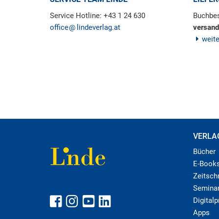
Service Hotline: +43 1 24 630
Buchbes
office
lindeverlag.at
versand
weit
VERLA
Bücher
E-Book
Zeitschr
Semina
Digital
Apps