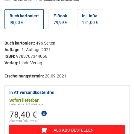
Buch kartoniert
E-Book
In LinDa
98,00 €
79,99 €
131,00 €
Buch kartoniert
:
496
Seiten
Auflage:
1. Auflage 2021
ISBN:
9783707344066
Verlag:
Linde Verlag
Erscheinungstermin:
20.09.2021
In AT versandkostenfrei
Sofort lieferbar
Lieferzeit ca. 2-3 Werktage
78,40 €
Abo-Preis (inkl. MwSt.)
ALS ABO BESTELLEN