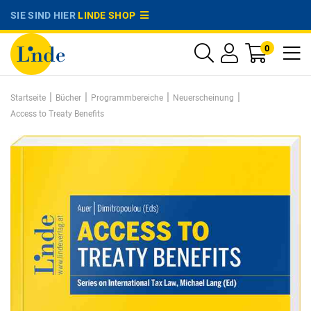
SIE SIND HIER
LINDE SHOP
0
|
|
|
|
Startseite
Bücher
Programmbereiche
Neuerscheinung
Access to Treaty Benefits