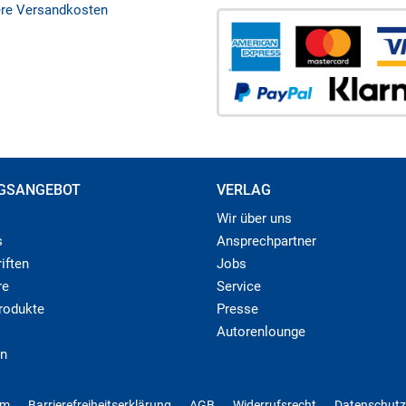
ere Versandkosten
GSANGEBOT
VERLAG
Wir über uns
s
Ansprechpartner
iften
Jobs
re
Service
produkte
Presse
Autorenlounge
n
um
Barrierefreiheitserklärung
AGB
Widerrufsrecht
Datenschutz