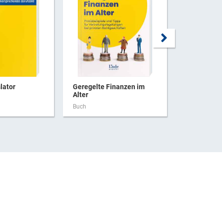
lator
Geregelte Finanzen im
JUS(t) bet
Alter
Buch
Buch