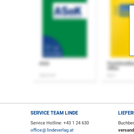
ASok
Praxishandb
Office
Zeitschrift
Buch
SERVICE TEAM LINDE
LIEFE
Service Hotline: +43 1 24 630
Buchbes
office
lindeverlag.at
versand