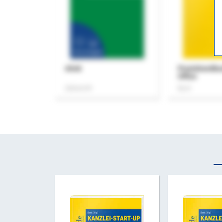
ASok
Praxishandb
Office
Zeitschrift
Buch