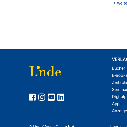
weit
VERLA
Bücher
E-Book
Zeitschr
Semina
Digital
Apps
Anzeige
© Linde Verlag Ges.m.b.H
Impress