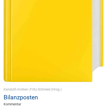
Kanduth-Kristen
|
Fritz-Schmied
(Hrsg.)
Bilanzposten
Kommentar