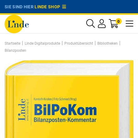
SIE SIND HIER
LINDE SHOP
0
|
|
|
|
Startseite
Linde Digitalprodukte
Produktübersicht
Bibliotheken
Bilanzposten