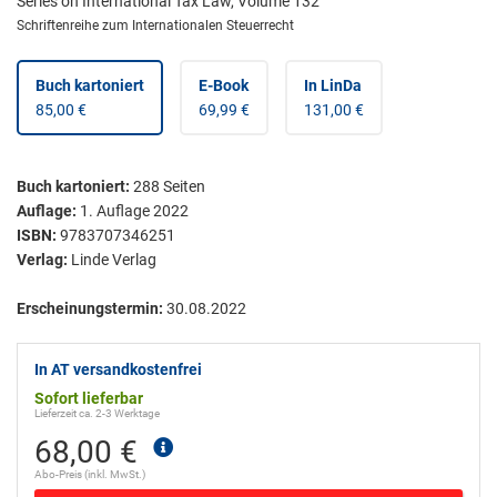
Series on International Tax Law, Volume 132
Schriftenreihe zum Internationalen Steuerrecht
Buch kartoniert
E-Book
In LinDa
85,00 €
69,99 €
131,00 €
Buch kartoniert
:
288
Seiten
Auflage:
1. Auflage 2022
ISBN:
9783707346251
Verlag:
Linde Verlag
Erscheinungstermin:
30.08.2022
In AT versandkostenfrei
Sofort lieferbar
Lieferzeit ca. 2-3 Werktage
68,00 €
Abo-Preis (inkl. MwSt.)