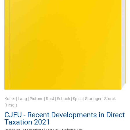
Kofler
|
Lang
|
Pistone
|
Rust
|
Schuch
|
Spies
|
Staringer
|
Storck
(Hrsg.)
CJEU - Recent Developments in Direct
Taxation 2021