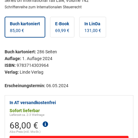
Series on International Tax Law, Volume 142
Schriftenreihe zum Internationalen Steuerrecht
Buch kartoniert
E-Book
In LinDa
85,00 €
69,99 €
131,00 €
Buch kartoniert
:
286
Seiten
Auflage:
1. Auflage 2024
ISBN:
9783714303964
Verlag:
Linde Verlag
Erscheinungstermin:
06.05.2024
In AT versandkostenfrei
Sofort lieferbar
Lieferzeit ca. 2-3 Werktage
68,00 €
Abo-Preis (inkl. MwSt.)