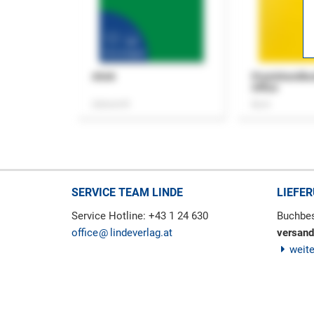
ASok
Praxishandb
Office
Zeitschrift
Buch
SERVICE TEAM LINDE
LIEFE
Service Hotline: +43 1 24 630
Buchbes
office
lindeverlag.at
versand
weit