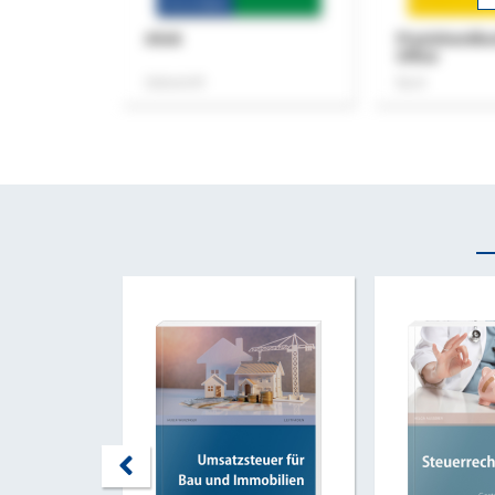
ASok
Praxishandb
Office
Zeitschrift
Buch