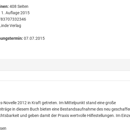
inen
:
408
Seiten
:
1. Auflage 2015
783707332346
Linde Verlag
nungstermin:
07.07.2015
s-Novelle 2012 in Kraft getreten. Im Mittelpunkt stand eine große
eiträge in diesem Buch bieten eine Bestandsaufnahme des neu geschaff
tsbarkeit und geben damit der Praxis wertvolle Hilfestellungen. Im Einz
ssen