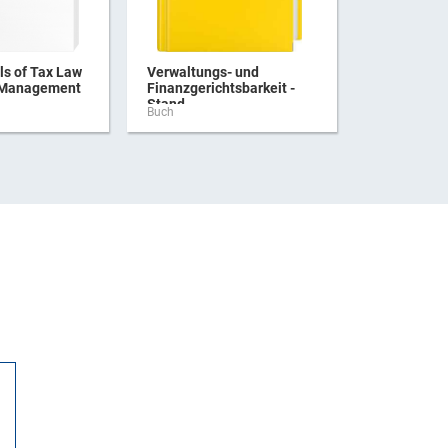
s of Tax Law
Verwaltungs- und
Praxishan
 Management
Finanzgerichtsbarkeit -
Verbrauchs
Stand ...
Buch
Buch