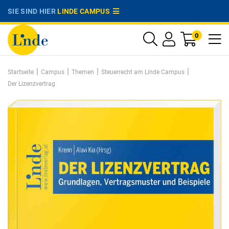
SIE SIND HIER
LINDE CAMPUS
0
|
|
|
|
Startseite
Campus
Themen
Steuerrecht am Linde Campus
Der Lizenzvertrag