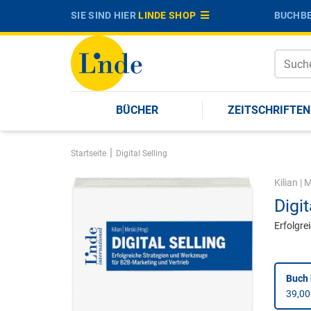
SIE SIND HIER
LINDE SHOP
BUCHBE
BÜCHER
ZEITSCHRIFTEN
|
Startseite
Digital Selling
Kilian
|
M
Digit
Erfolgre
Buch 
39,00