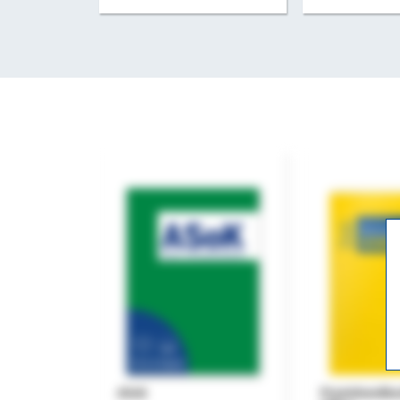
ASok
Praxishandb