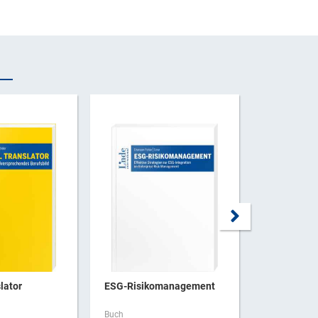
lator
ESG-Risikomanagement
Forensisch
Buch
Buch