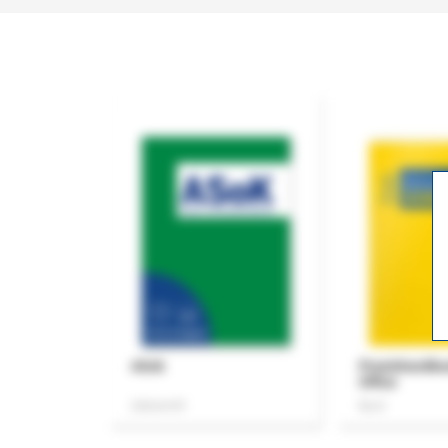
ASok
Praxishandb
Office
Zeitschrift
Buch