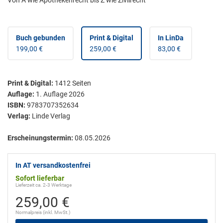
Von A wie Apothekenrecht bis Z wie Zivilrecht
Buch gebunden
Print & Digital
In LinDa
199,00 €
259,00 €
83,00 €
Print & Digital
:
1412
Seiten
Auflage:
1. Auflage 2026
ISBN:
9783707352634
Verlag:
Linde Verlag
Erscheinungstermin:
08.05.2026
In AT versandkostenfrei
Sofort lieferbar
Lieferzeit ca. 2-3 Werktage
259,00 €
Normalpreis (inkl. MwSt.)