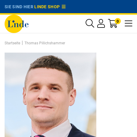
SIE SIND HIER
LINDE SHOP
0
|
Startseite
Thomas Pillichshammer