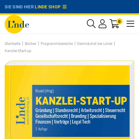
SIE SIND HIER
LINDE SHOP
0
|
|
|
|
Startseite
Bücher
Programmbereiche
Demnächst bei Linde
Kanzlei-Start-up