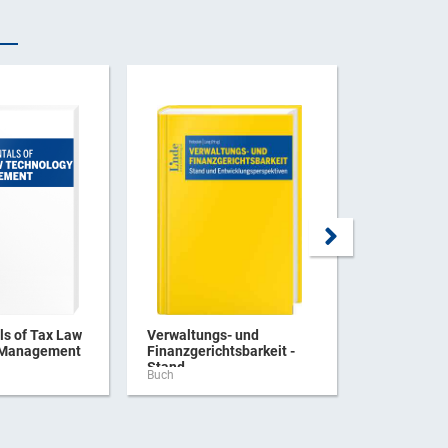
s of Tax Law
Verwaltungs- und
Praxishan
 Management
Finanzgerichtsbarkeit -
Verbrauchs
Stand ...
Buch
Buch