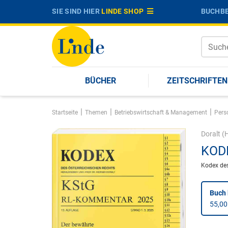
SIE SIND HIER
LINDE SHOP
BUCHBE
BÜCHER
ZEITSCHRIFTEN
|
|
|
Startseite
Themen
Betriebswirtschaft & Management
Pers
Doralt
(H
KODE
Kodex des
Buch 
55,00