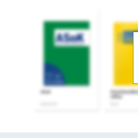
ASok
Praxishandb
Office
Zeitschrift
Buch