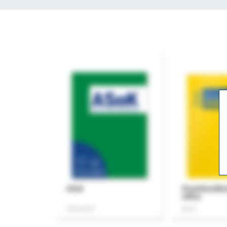
ASok
Praxishandb
Office
Zeitschrift
Buch