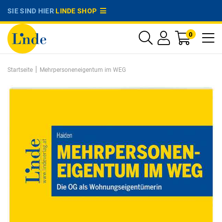
SIE SIND HIER
LINDE SHOP
0
|
Startseite
Mehrpersoneneigentum im WEG