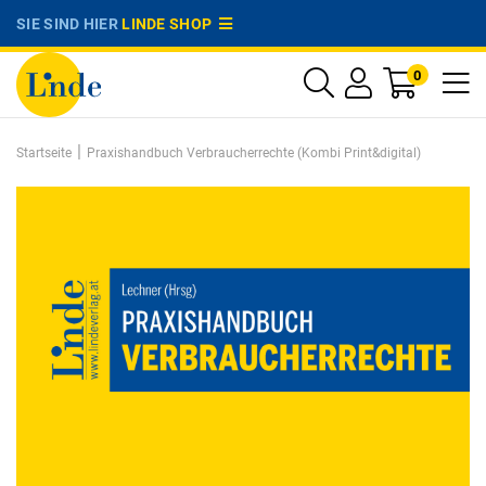
SIE SIND HIER
LINDE SHOP
0
|
Startseite
Praxishandbuch Verbraucherrechte (Kombi Print&digital)