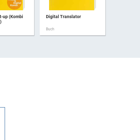
t-up (Kombi
Digital Translator
ESG-Risik
)
Buch
Buch