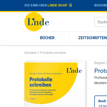
SIE SIND HIER
LINDE SHOP
BUCHBE
BÜCHER
ZEITSCHRIFTEN
|
Startseite
Protokolle schreiben
Bögner
Prot
Professi
Mustern
Buch 
29,90