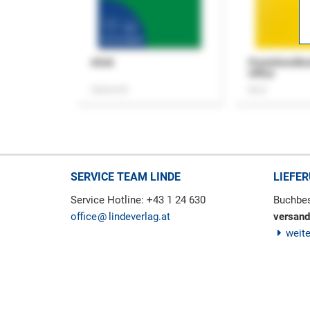
ASok
Praxishandb
Office
Zeitschrift
Buch
SERVICE TEAM LINDE
LIEFE
Service Hotline: +43 1 24 630
Buchbes
office
lindeverlag.at
versand
weit