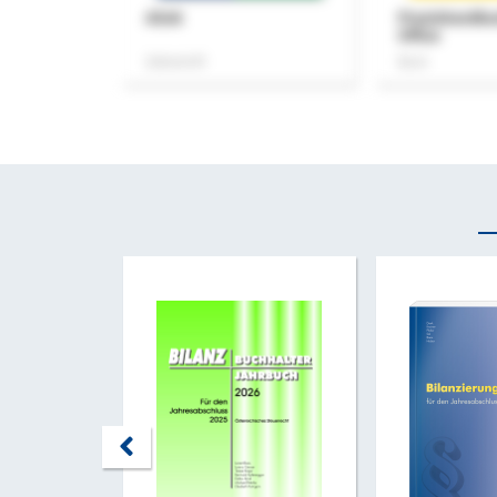
ASok
Praxishandb
Office
Zeitschrift
Buch