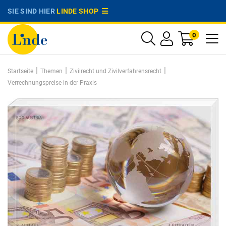
SIE SIND HIER
LINDE SHOP
0
|
|
|
Startseite
Themen
Zivilrecht und Zivilverfahrensrecht
Verrechnungspreise in der Praxis