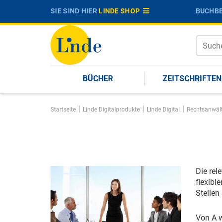
SIE SIND HIER
LINDE SHOP
BUCHBE
BÜCHER
ZEITSCHRIFTEN
|
|
|
Startseite
Linde Digitalprodukte
Linde Digital
Rechtsanwäl
Die rel
flexibl
Stellen
Von A w